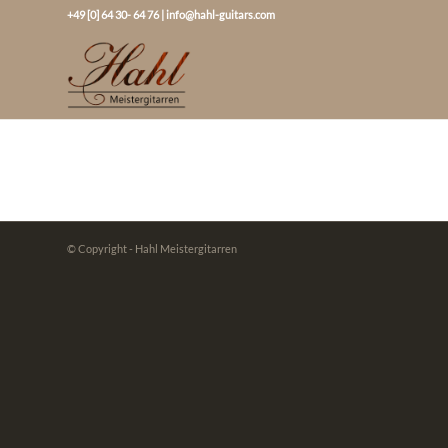
+49 [0] 64 30- 64 76
|
info@hahl-guitars.com
© Copyright - Hahl Meistergitarren