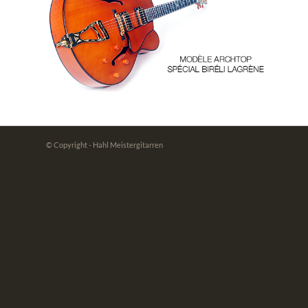
continuer à Modèle archtop spécial
Biréli Lagrène
© Copyright - Hahl Meistergitarren