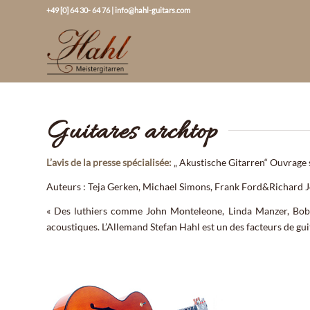
+49 [0] 64 30- 64 76
|
info@hahl-guitars.com
Guitares archtop
L’avis de la presse spécialisée:
„ Akustische Gitarren“ Ouvrage 
Auteurs : Teja Gerken, Michael Simons, Frank Ford&Richard 
« Des luthiers comme John Monteleone, Linda Manzer, Bob 
acoustiques. L’Allemand Stefan Hahl est un des facteurs de gui