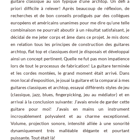
guitare classique au son typique d’une archtop. Un défi a
priori difficile à relever! Après beaucoup de réflexion, de
recherches et de bon conseils prodigués par des collègues
européens et américains unanimes pour me dire qu’une telle
combinaison ne pourrait aboutir à un résultat satisfaisant, je
décidai de me jeter corps et âme dans ce projet. Je mis donc
en relation tous les principes de construction des guitares
archtop, flat top et classiques dont je disposais et développai
ainsi un concept pertinent. Quelle ne fut pas mon impatience
lors de tout le processus de fabrication! La guitare terminée
et les cordes montées, le grand moment était arrivé. Dans
mon local d’exposition, je jouai la guitare et la comparai à mes
guitares classiques et archtop, essayai différents styles de jeu
(classique, jazz, blues, fingerpicking, jeu au médiator) et en
arrivai à la conclusion suivante: J’avais envie de garder cette
guitare pour moi! J’avais en mains un instrument
incroyablement polyvalent et au charme exceptionnel.
Volume, projection sonore, intensité alliée à une sonorité
dynamiquement très malléable élégante et pourtant
puissante. Tout était là!