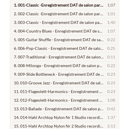
1.
001-Classic -Enregistrement DAT de salon par Silvestre Borras - Pas d'effets sonores, pas d'égalisation
1:07
2.
002-Classic -Enregistrement DAT de salon par Silvestre Borras - Pas d'effets sonores, pas d'égalisation
1:01
3.
003-Classic - Enregistrement DAT de salon par Silvestre Borras - Pas d'effets sonores, pas d'égalisation
1:40
4.
004-Country Blues - Enregistrement DAT de salon par Silvestre Borras - Pas d'effets sonores, pas d'égalisation
1:07
5.
005-Guitar Shuffle - Enregistrement DAT de salon par Silvestre Borras - Pas d'effets sonores, pas d'égalisation
0:22
6.
006-Pop-Classic - Enregistrement DAT de salon par Silvestre Borras - Pas d'effets sonores, pas d'égalisation
0:25
7.
007-Traditional - Enregistrement DAT de salon par Silvestre Borras - Pas d'effets sonores, pas d'égalisation
0:11
8.
008-Milonga - Enregistrement DAT de salon par Silvestre Borras - Pas d'effets sonores, pas d'égalisation
0:22
9.
009-Slide Bottleneck - Enregistrement DAT de salon par Silvestre Borras - Pas d'effets sonores, pas d'égalisation
0:23
10.
010-Groove Jazz - Enregistrement DAT de salon par Silvestre Borras - Pas d'effets sonores, pas d'égalisation
0:23
11.
011-Flageolett-Harmonics - Enregistrement DAT de salon par Silvestre Borras - Pas d'effets sonores, pas d'égalisation
0:23
12.
012-Flageolett-Harmonics - Enregistrement DAT de salon par Silvestre Borras - Pas d'effets sonores, pas d'égalisation
1:08
13.
013-Ballade - Enregistrement DAT de salon par Silvestre Borras - Pas d'effets sonores, pas d'égalisation
0:42
14.
014-Hahl Archtop Nylon Nr 1 Studio recording by Tilmann Höhn on a Jazz Supreme Grand Cru
1:37
15.
015-Hahl Archtop Nylon Nr 2 Studio recording by Tilmann Höhn on a Jazz Supreme Grand Cru
3:13