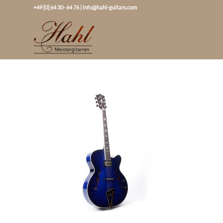
+49 [0] 64 30- 64 76
|
info@hahl-guitars.com