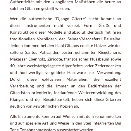
Authentizität mit den klanglichen Maßstäben die heute an
solchen Gitarren gestellt werden.
Wer die authentische “Django Gitarre” sucht kommt an
diesen Instrumenten nicht vorbei. Form, Größe und
Konstruktion dieser Modelle sind absolut identisch mit Ihren
traditionellen Vorbildern der Selmer/Maccaferri Baureihe.
Jedoch kommen bei den Hahl Gitanos edelste Hölzer wie der
seltene Santos Palisander, bester geflammter Riegelahorn,
Makassar Ebenholz, Ziricote, französischer Nussbaum sowie
40 Jahre werkstattgelagerte Alpenfichte- oder Zederndecken
und hochwertige vergoldete Hardware zur Verwendung.
Durch diese exklusiven Materialien, die exzellent
Verarbeitung und die, immer an den Bedürfnissen der
Gitarristen orientierte, fortlaufende Weiterentwicklung des
Klanges und der Bespielbarkeit, heben sich diese Gitarren
deutlich von gewöhnlichen Kopien ab.
Alle Instrumente können auf Wunsch mit dem renommierten
und auf spezielle Art und Weise in den Steg integrierten Big
Tone-Tonabnahmesystem ausgestattet werden.