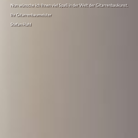
Nun wünsche ich Ihnen viel Spaß in der Welt der Gitarrenbaukunst.
Ihr Gitarrenbaumeister
Stefan Hahl