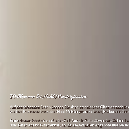
Willkommen bei Hahl Meistergitarren
Auf den folgenden Seiten können Sie sich verschiedene Gitarrenmodelle 
werfen, Presseberichte über Hahl Meistergitarren lesen, Backgroundinfo
Reinschauen lohnt sich auf jeden Fall! Auch in Zukunft werden Sie hier 
über Gitarren und Gitarrenbau, sowie alle aktuellen Angebote und Neue