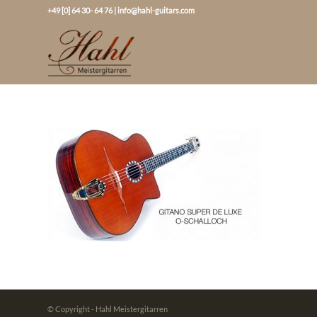
+49 [0] 64 30- 64 76
|
info@hahl-guitars.com
© Copyright - Hahl Meistergitarren