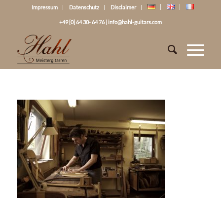
Impressum
Datenschutz
Disclaimer
+49 [0] 64 30- 64 76
|
info@hahl-guitars.com