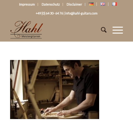
Impressum
Datenschutz
Disclaimer
+49 [0] 64 30- 64 76
|
info@hahl-guitars.com