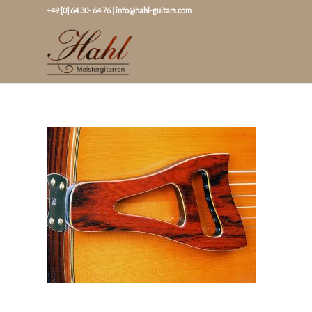
+49 [0] 64 30- 64 76
|
info@hahl-guitars.com