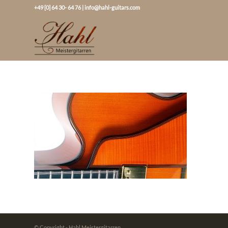
+49 [0] 64 30- 64 76
|
info@hahl-guitars.com
© Copyright - Hahl Meistergitarren