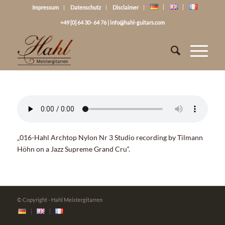
Impressum
Datenschutz
Disclaimer
+49 [0] 64 30- 64 76
|
info@hahl-guitars.com
„016-Hahl Archtop Nylon Nr 3 Studio recording by Tilmann
Höhn on a Jazz Supreme Grand Cru“.
© Copyright - Hahl Meistergitarren