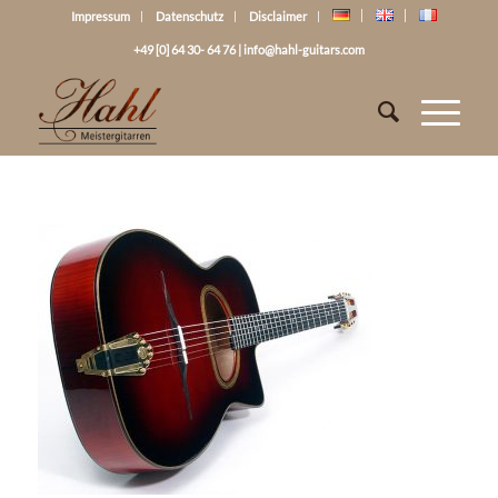
Impressum
Datenschutz
Disclaimer
+49 [0] 64 30- 64 76
|
info@hahl-guitars.com