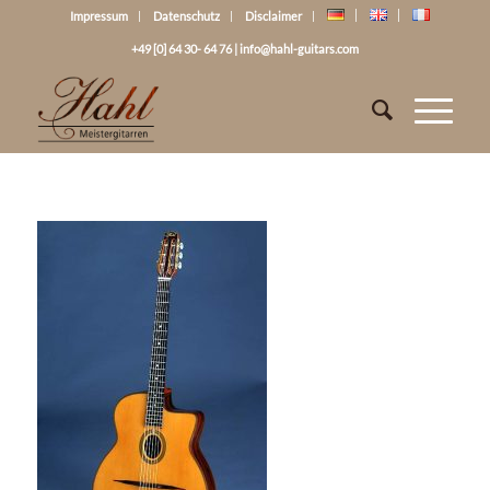
Impressum
Datenschutz
Disclaimer
+49 [0] 64 30- 64 76
|
info@hahl-guitars.com